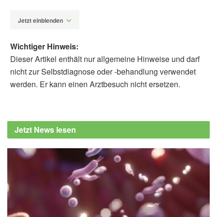
Jetzt einblenden
Wichtiger Hinweis:
Dieser Artikel enthält nur allgemeine Hinweise und darf
nicht zur Selbstdiagnose oder -behandlung verwendet
werden. Er kann einen Arztbesuch nicht ersetzen.
Fabian Peters
Dusanka Kitic, Bojana Miladinovic, Milica
Randjelovic, Agnieszka Szopa, Veronique
Jetzt News lesen
Seidel, Javad Sharifi-Rad, William N. Setzer,
Daniela Calina:Pomegranate in Cancer
Therapy: A Review of Anticancer Potential,
Mechanisms and Clinical Challenges in
Breast, Colon and Prostate Cancers; in:
Phytotherapy Research (veröffentlicht
22.05.2026),
onlinelibrary.wiley.com