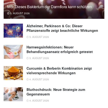
Dominic Denk, Valentina Petrocelli, Claire
MS: Dieses Bakterium der Darmflora kann schützen
Conche, Pénélope A. Andreux, Chris Rinsch,
5. AUGUST 2026
Florian R. Greten: Expansion of T memory
stem cells with superior anti-tumor immunity
Alzheimer, Parkinson & Co: Dieser
by Urolithin A-induced mitophagy; in:
Pflanzenstoffe zeigt beachtliche Wirkungen
Immunity (veröffentlicht 18.10.2022),
cell.com
5. AUGUST 2026
Harnwegsinfektionen: Neuer
Behandlungsansatz erfolgreich getestet
5. AUGUST 2026
Curcumin & Berberin Kombination zeigt
vielversprechende Wirkungen
4. AUGUST 2026
Bluthochdruck: Neue Strategie zum
Gegensteuern
4. AUGUST 2026