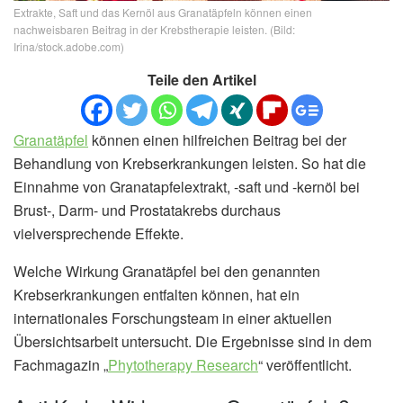
Extrakte, Saft und das Kernöl aus Granatäpfeln können einen
nachweisbaren Beitrag in der Krebstherapie leisten. (Bild:
Irina/stock.adobe.com)
Teile den Artikel
Granatäpfel
können einen hilfreichen Beitrag bei der
Behandlung von Krebserkrankungen leisten. So hat die
Einnahme von Granatapfelextrakt, -saft und -kernöl bei
Brust-, Darm- und Prostatakrebs durchaus
vielversprechende Effekte.
Welche Wirkung Granatäpfel bei den genannten
Krebserkrankungen entfalten können, hat ein
internationales Forschungsteam in einer aktuellen
Übersichtsarbeit untersucht. Die Ergebnisse sind in dem
Fachmagazin „
Phytotherapy Research
“ veröffentlicht.