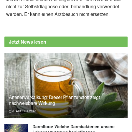
nicht zur Selbstdiagnose oder -behandlung verwendet
werden. Er kann einen Arztbesuch nicht ersetzen.
Fabian Peters
Ritika Devi, Pooja Temgire, Puneet Kumar:
Marine Algae and Neuroprotection:
Jetzt News lesen
Unlocking the Therapeutic Potential Against
Neurodegenerative Diseases; in:
Phytotherapy Research (veröffentlicht
01.06.2026),
onlinelibrary.wiley.com
Arterienverkalkung: Dieser Pflanzenstoff zeigt
nachweisbare Wirkung
6. AUGUST 2026
Darmflora: Welche Darmbakterien unsere