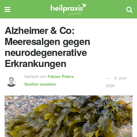
Alzheimer & Co:
Meeresalgen gegen
neurodegenerative
Erkrankungen
Verfasst von
Fabian Peters
4. Juni
Quellen ansehen
2026