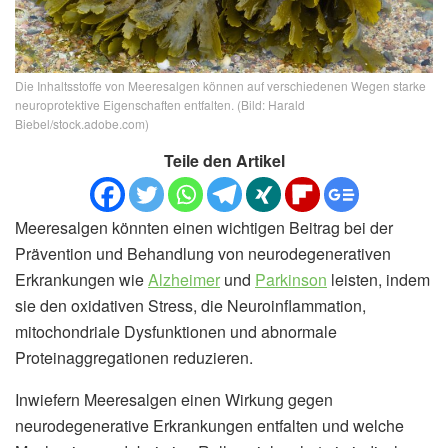
Die Inhaltsstoffe von Meeresalgen können auf verschiedenen Wegen starke
neuroprotektive Eigenschaften entfalten. (Bild: Harald
Biebel/stock.adobe.com)
Teile den Artikel
Meeresalgen könnten einen wichtigen Beitrag bei der
Prävention und Behandlung von neurodegenerativen
Erkrankungen wie
Alzheimer
und
Parkinson
leisten, indem
sie den oxidativen Stress, die Neuroinflammation,
mitochondriale Dysfunktionen und abnormale
Proteinaggregationen reduzieren.
Inwiefern Meeresalgen einen Wirkung gegen
neurodegenerative Erkrankungen entfalten und welche