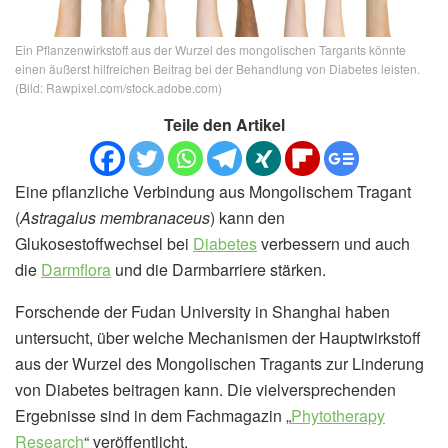
Ein Pflanzenwirkstoff aus der Wurzel des mongolischen Targants könnte
einen äußerst hilfreichen Beitrag bei der Behandlung von Diabetes leisten.
(Bild: Rawpixel.com/stock.adobe.com)
Teile den Artikel
Eine pflanzliche Verbindung aus Mongolischem Tragant
(
Astragalus membranaceus
) kann den
Glukosestoffwechsel bei
Diabetes
verbessern und auch
die
Darmflora
und die Darmbarriere stärken.
Forschende der Fudan University in Shanghai haben
untersucht, über welche Mechanismen der Hauptwirkstoff
aus der Wurzel des Mongolischen Tragants zur Linderung
von Diabetes beitragen kann. Die vielversprechenden
Ergebnisse sind in dem Fachmagazin „
Phytotherapy
Research
“ veröffentlicht.