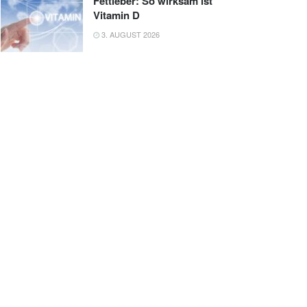
Fettleber: So wirksam ist
Vitamin D
3. AUGUST 2026