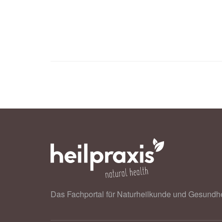
Jan M. Brendel, Thomas Mayrhofer, 
Brooke Alhanti, Kathleen E. Corey,
Maros Ferencik, Michael T. Lu, St
Borek Foldyna: Hepatic Steatosis I
Through Adverse Coronary Plaque Co
Hepatology (veröffentlicht 20.05.20
Harvard Medical School: Study Illu
Attacks (veröffentlicht 28.05.2026),
Alan C. Kwan, Nancy Sun, Matthew D
associations by magnetic resonance i
Cardiovascular Medicine (veröffentl
Das Fachportal für Naturheilkunde und Gesundhe