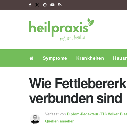
Symptome
Krankheiten
Hausm
Wie Fettleberer
verbunden sind
Verfasst von
Diplom-Redakteur (FH)
Volker Bla
Quellen ansehen