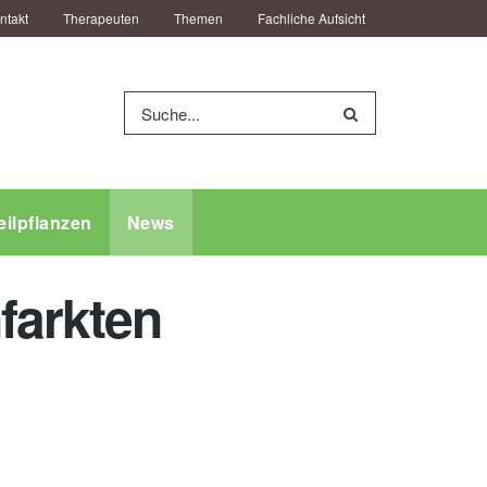
ntakt
Therapeuten
Themen
Fachliche Aufsicht
eilpflanzen
News
farkten