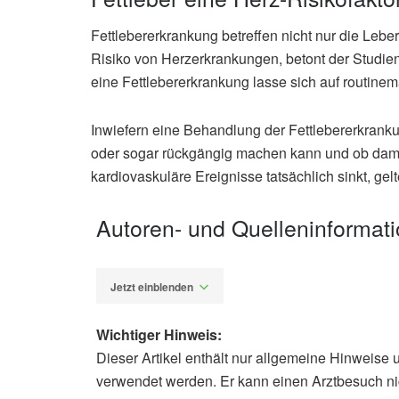
Fettlebererkrankung betreffen nicht nur die Leber
Risiko von Herzerkrankungen, betont der Studie
eine Fettlebererkrankung lasse sich auf routi
Inwiefern eine Behandlung der Fettlebererkrank
oder sogar rückgängig machen kann und ob damit
kardiovaskuläre Ereignisse tatsächlich sinkt, gelt
Autoren- und Quelleninformat
Jetzt einblenden
Wichtiger Hinweis:
Dieser Artikel enthält nur allgemeine Hinweise 
Diplom-Redakteur (FH) Volker Blas
verwendet werden. Er kann einen Arztbesuch ni