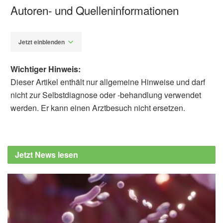
Autoren- und Quelleninformationen
Jetzt einblenden
Wichtiger Hinweis:
Dieser Artikel enthält nur allgemeine Hinweise und darf
nicht zur Selbstdiagnose oder -behandlung verwendet
werden. Er kann einen Arztbesuch nicht ersetzen.
Fabian Peters
Yudong Ma, Xingxing Chai, Wei Wu, Dezhi
Gu, Ping Yi, Zhengdong Wang, Wanchuan
Jetzt News lesen
Zhuang: Nonlinear association between
serum selenium and all-cause mortality in
U.S. adults with NAFLD: a cohort study; in:
Scandinavian Journal of Gastroenterology
(veröffentlicht 30.05.2026),
tandfonline.com