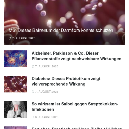
& Therapeutics (veröffentlicht 03.06.2026),
onlinelibrary.wiley.com
Wiley: How does acupuncture affect motor
function after a stroke? (veröffentlicht
MS: Dieses Bakterium der Darmflora könnte schützen
03.06.2026),
eurekalert.org
7. AUGUST 2026
Alzheimer, Parkinson & Co: Dieser
Pflanzenstoffe zeigt nachweisbare Wirkungen
7. AUGUST 2026
Diabetes: Dieses Probiotikum zeigt
vielversprechende Wirkung
7. AUGUST 2026
So wirksam ist Salbei gegen Streptokokken-
Infektionen
6. AUGUST 2026