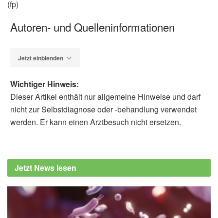
(fp)
Autoren- und Quelleninformationen
Jetzt einblenden
Wichtiger Hinweis:
Dieser Artikel enthält nur allgemeine Hinweise und darf
nicht zur Selbstdiagnose oder -behandlung verwendet
werden. Er kann einen Arztbesuch nicht ersetzen.
Fabian Peters
Xin Yu, Nana Zhao, Yuchen Liu, Shizhong
Zheng, Dongtao Luo, Qianji Chen, Fufu
Jetzt News lesen
Zeng, Jiao Chen, Yanfei Jia, Yihuai Zou:
Neuroplastic Mechanisms of Acupuncture in
Post-Stroke Motor Recovery: A Randomized
Multimodal MRI Trial; in: CNS Neuroscience