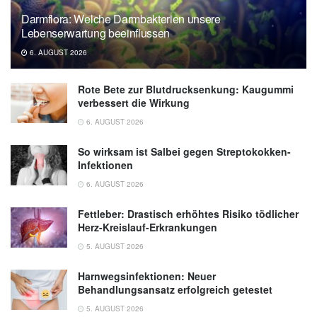
Wechseljahre mit dem Gehirn? (veröffentlicht
Darmflora: Welche Darmbakterien unsere
17.10.2025),
uniklinikum-jena.de
Lebenserwartung beeinflussen
6. AUGUST 2026
Rote Bete zur Blutdrucksenkung: Kaugummi
verbessert die Wirkung
6. AUGUST 2026
So wirksam ist Salbei gegen Streptokokken-
Infektionen
6. AUGUST 2026
Fettleber: Drastisch erhöhtes Risiko tödlicher
Herz-Kreislauf-Erkrankungen
5. AUGUST 2026
Harnwegsinfektionen: Neuer
Behandlungsansatz erfolgreich getestet
5. AUGUST 2026