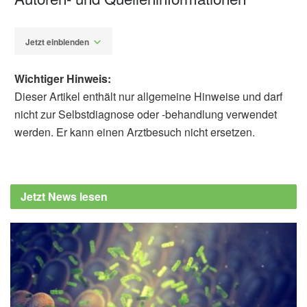
Jetzt einblenden
Wichtiger Hinweis:
Dieser Artikel enthält nur allgemeine Hinweise und darf
nicht zur Selbstdiagnose oder -behandlung verwendet
werden. Er kann einen Arztbesuch nicht ersetzen.
Fabian Peters
Abigail A. Testo, Julie A. Dumas: Differences
in functional connectivity during midlife
Jetzt News lesen
between menopause stages; in: Menopause
(veröffentlicht 09.06.2026),
lww.com
University of Vermont: New findings highlight
brain changes during menopause
(veröffentlicht 09.06.2026),
eurekalert.org
Universitätsklinikum Jena: Was machen