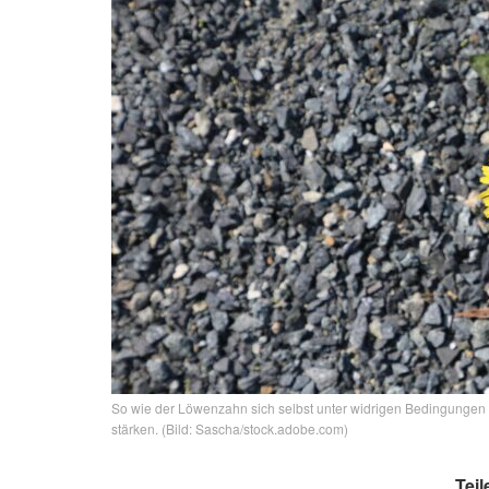
So wie der Löwenzahn sich selbst unter widrigen Bedingungen
stärken. (Bild: Sascha/stock.adobe.com)
Teil