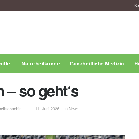
Ko
ittel
Naturheilkunde
Ganzheitliche Medizin
H
n – so geht‘s
eitscoachin
11. Juni 2026
in
News