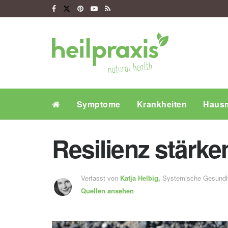
Symptome
Krankheiten
Hausm
Resilienz stärke
Verfasst von
Katja Helbig,
Systemische Gesundh
Quellen ansehen