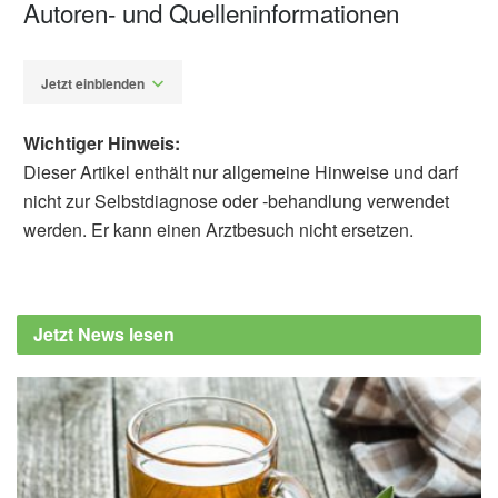
Autoren- und Quelleninformationen
Jetzt einblenden
Wichtiger Hinweis:
Dieser Artikel enthält nur allgemeine Hinweise und darf
nicht zur Selbstdiagnose oder -behandlung verwendet
werden. Er kann einen Arztbesuch nicht ersetzen.
Diplom-Redakteur (FH) Volker Blasek
Duncan, G.E., Avery, A., Thorson, J.L.M. et al.
Epigenome-wide association study of
Jetzt News lesen
physical activity and physiological
parameters in discordant monozygotic twins.
Sci Rep 12, 20166 (2022).
https://doi.org/10.1038/s41598-022-24642-3,
nature.com
Washington State University: Twin study links