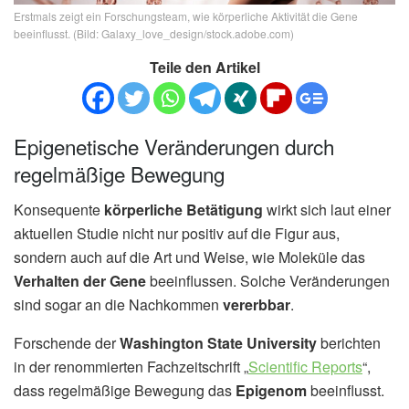
Erstmals zeigt ein Forschungsteam, wie körperliche Aktivität die Gene
beeinflusst. (Bild: Galaxy_love_design/stock.adobe.com)
Teile den Artikel
Epigenetische Veränderungen durch
regelmäßige Bewegung
Konsequente
körperliche Betätigung
wirkt sich laut einer
aktuellen Studie nicht nur positiv auf die Figur aus,
sondern auch auf die Art und Weise, wie Moleküle das
Verhalten der Gene
beeinflussen. Solche Veränderungen
sind sogar an die Nachkommen
vererbbar
.
Forschende der
Washington State University
berichten
in der renommierten Fachzeitschrift „
Scientific Reports
“,
dass regelmäßige Bewegung das
Epigenom
beeinflusst.