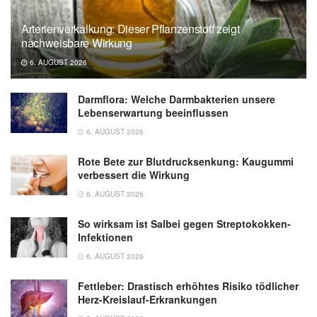
exercise to beneficial epigenetic changes
Arterienverkalkung: Dieser Pflanzenstoff zeigt
(veröffentlicht: 06.12.2022),
eurekalert.org
nachweisbare Wirkung
6. AUGUST 2026
Darmflora: Welche Darmbakterien unsere
Lebenserwartung beeinflussen
6. AUGUST 2026
Rote Bete zur Blutdrucksenkung: Kaugummi
verbessert die Wirkung
6. AUGUST 2026
So wirksam ist Salbei gegen Streptokokken-
Infektionen
6. AUGUST 2026
Fettleber: Drastisch erhöhtes Risiko tödlicher
Herz-Kreislauf-Erkrankungen