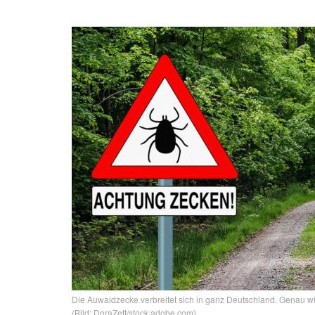
Die Auwaldzecke verbreitet sich in ganz Deutschland. Genau w
(Bild: DoraZett/stock.adobe.com)