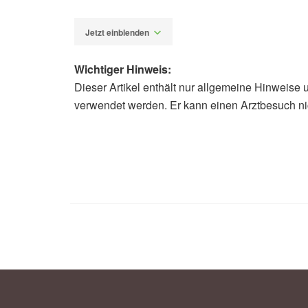
Jetzt einblenden
Wichtiger Hinweis:
Dieser Artikel enthält nur allgemeine Hinweise 
Alfred Domke
verwendet werden. Er kann einen Arztbesuch ni
Universität Hohenheim: Neue Zeck
Gesundheitsschutz, (Abruf: 09.03.2