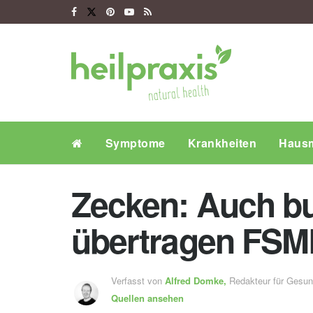
Symptome
Krankheiten
Hausm
Zecken: Auch bu
übertragen FSM
Verfasst von
Alfred Domke,
Redakteur für Gesu
Quellen ansehen