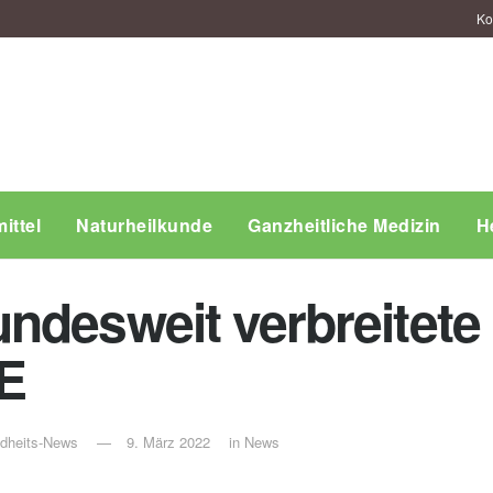
Ko
ittel
Naturheilkunde
Ganzheitliche Medizin
H
ndesweit verbreitet
E
ndheits-News
9. März 2022
in
News