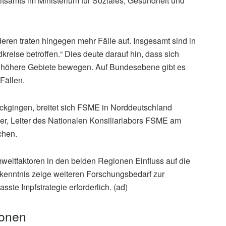
samts im Ministerium für Soziales, Gesundheit und
eren traten hingegen mehr Fälle auf. Insgesamt sind in
eise betroffen.“ Dies deute darauf hin, dass sich
in höhere Gebiete bewegen. Auf Bundesebene gibt es
Fällen.
ckgingen, breitet sich FSME in Norddeutschland
ler, Leiter des Nationalen Konsiliarlabors FSME am
chen.
mweltfaktoren in den beiden Regionen Einfluss auf die
rkenntnis zeige weiteren Forschungsbedarf zur
te Impfstrategie erforderlich. (ad)
ionen