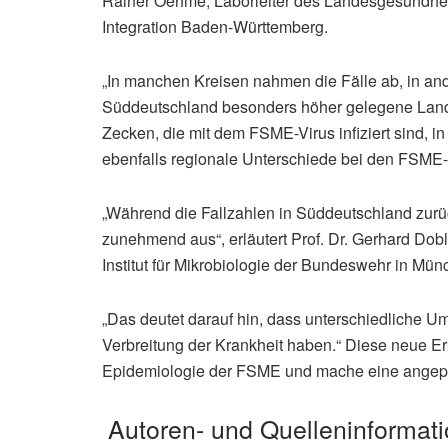
Rainer Oehme, Laborleiter des Landesgesundheit
Integration Baden-Württemberg.
„In manchen Kreisen nahmen die Fälle ab, in and
Süddeutschland besonders höher gelegene Landkr
Zecken, die mit dem FSME-Virus infiziert sind, 
ebenfalls regionale Unterschiede bei den FSME-
„Während die Fallzahlen in Süddeutschland zurü
zunehmend aus“, erläutert Prof. Dr. Gerhard Dob
Institut für Mikrobiologie der Bundeswehr in Mün
„Das deutet darauf hin, dass unterschiedliche U
Verbreitung der Krankheit haben.“ Diese neue E
Epidemiologie der FSME und mache eine angepass
Autoren- und Quelleninformat