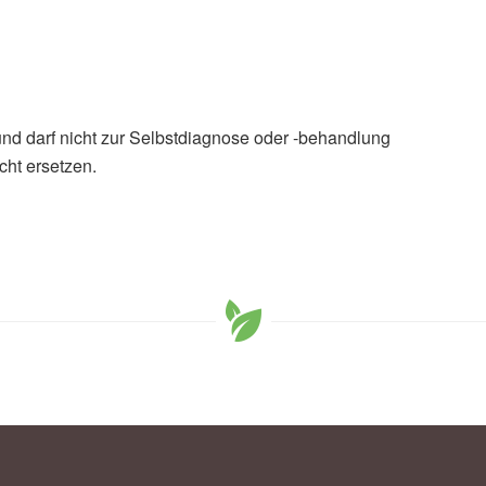
und darf nicht zur Selbstdiagnose oder -behandlung
cht ersetzen.
enarten & FSME: Große Herausforderungen für den
022),
Universität Hohenheim