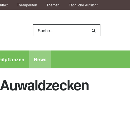
ntakt
Therapeuten
Themen
Fachliche Aufsicht
eilpflanzen
News
e Auwaldzecken