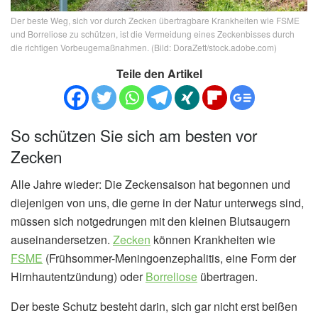
Der beste Weg, sich vor durch Zecken übertragbare Krankheiten wie FSME
und Borreliose zu schützen, ist die Vermeidung eines Zeckenbisses durch
die richtigen Vorbeugemaßnahmen. (Bild: DoraZett/stock.adobe.com)
Teile den Artikel
So schützen Sie sich am besten vor
Zecken
Alle Jahre wieder: Die Zeckensaison hat begonnen und
diejenigen von uns, die gerne in der Natur unterwegs sind,
müssen sich notgedrungen mit den kleinen Blutsaugern
auseinandersetzen.
Zecken
können Krankheiten wie
FSME
(Frühsommer-Meningoenzephalitis, eine Form der
Hirnhautentzündung) oder
Borreliose
übertragen.
Der beste Schutz besteht darin, sich gar nicht erst beißen