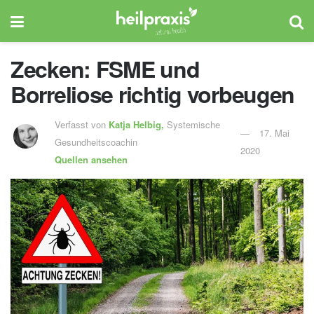
Zecken: FSME und
Borreliose richtig vorbeugen
Verfasst von
Katja Helbig,
Systemische
17. Mai
Gesundheitscoachin
2020
Quellen ansehen