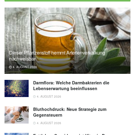
der Ausbreitung der Auwaldzecke vor
Fehlanwendung von Zeckenschutzmitteln,
(Abruf: 14.04.2021),
Bundesamt für
Verbraucherschutz und
Lebensmittelsicherheit (BVL)
Bundesamt für Verbraucherschutz und
Dieser Pflanzenstoff hemmt Arterienverkalkung
Lebensmittelsicherheit (BVL): Zecken, Flöhe,
nachweisbar
Läuse und Co. – Wie schütze ich mein Tier
4. AUGUST 2026
vor Ektoparasiten?, (Abruf: 14.04.2021)
Darmflora: Welche Darmbakterien die
Lebenserwartung beeinflussen
4. AUGUST 2026
Bluthochdruck: Neue Strategie zum
Gegensteuern
4. AUGUST 2026