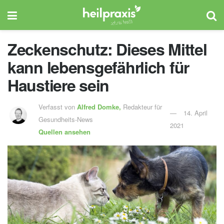
Zeckenschutz: Dieses Mittel
kann lebensgefährlich für
Haustiere sein
Verfasst von
Alfred Domke,
Redakteur für
14. April
Gesundheits-News
2021
Quellen ansehen