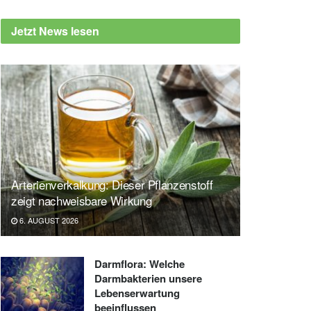
Jetzt News lesen
Arterienverkalkung: Dieser Pflanzenstoff
zeigt nachweisbare Wirkung
6. AUGUST 2026
Darmflora: Welche
Darmbakterien unsere
Lebenserwartung
beeinflussen