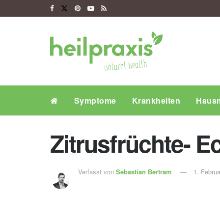
Symptome
Krankheiten
Hausm
Zitrusfrüchte- 
Verfasst von
Sebastian Bertram
1. Febru