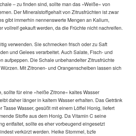
ale – zu finden sind, sollte man das »Weiße« von
rnen. Der Mineralstoffgehalt von Zitrusfrüchten ist zwar
r es gibt immerhin nennenswerte Mengen an Kalium,
 vollreif gekauft werden, da die Früchte nicht nachreifen.
eitig verwenden. Sie schmecken frisch oder zu Saft
aden und Gelees verarbeitet. Auch Salate, Fisch- und
n aufpeppen. Die Schale unbehandelter Zitrusfrüchte
 Würzen. Mit Zitronen- und Orangenscheiben lassen sich
 sollte für eine »heiße Zitrone« kaltes Wasser
eibt daher länger in kaltem Wasser erhalten. Das Getränk
r Tasse Wasser, gesüßt mit einem Löffel Honig, liefert
mende Stoffe aus dem Honig. Da Vitamin C seine
g entfaltet, sollte es eher vorbeugend eingesetzt
indest verkürzt werden. Heike Stommel, bzfe