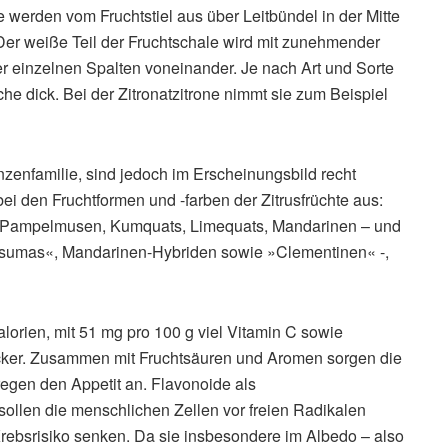
 werden vom Fruchtstiel aus über Leitbündel in der Mitte
 Der weiße Teil der Fruchtschale wird mit zunehmender
er einzelnen Spalten voneinander. Je nach Art und Sorte
iche dick. Bei der Zitronatzitrone nimmt sie zum Beispiel
nzenfamilie, sind jedoch im Erscheinungsbild recht
 bei den Fruchtformen und -farben der Zitrusfrüchte aus:
ts, Pampelmusen, Kumquats, Limequats, Mandarinen – und
sumas«, Mandarinen-Hybriden sowie »Clementinen« -,
alorien, mit 51 mg pro 100 g viel Vitamin C sowie
cker. Zusammen mit Fruchtsäuren und Aromen sorgen die
egen den Appetit an. Flavonoide als
ollen die menschlichen Zellen vor freien Radikalen
ebsrisiko senken. Da sie insbesondere im Albedo – also