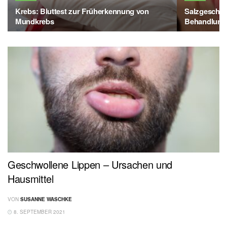
Krebs: Bluttest zur Früherkennung von
Salzgeschm
Mundkrebs
Behandlung
Geschwollene Lippen – Ursachen und
Hausmittel
VON
SUSANNE WASCHKE
8. SEPTEMBER 2021