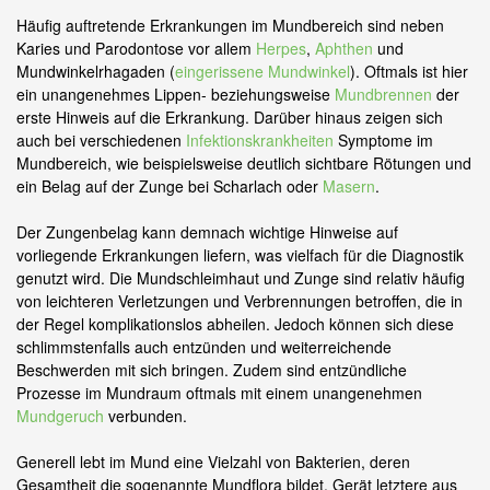
Häufig auftretende Erkrankungen im Mundbereich sind neben
Karies und Parodontose vor allem
Herpes
,
Aphthen
und
Mundwinkelrhagaden (
eingerissene Mundwinkel
). Oftmals ist hier
ein unangenehmes Lippen- beziehungsweise
Mundbrennen
der
erste Hinweis auf die Erkrankung. Darüber hinaus zeigen sich
auch bei verschiedenen
Infektionskrankheiten
Symptome im
Mundbereich, wie beispielsweise deutlich sichtbare Rötungen und
ein Belag auf der Zunge bei Scharlach oder
Masern
.
Der Zungenbelag kann demnach wichtige Hinweise auf
vorliegende Erkrankungen liefern, was vielfach für die Diagnostik
genutzt wird. Die Mundschleimhaut und Zunge sind relativ häufig
von leichteren Verletzungen und Verbrennungen betroffen, die in
der Regel komplikationslos abheilen. Jedoch können sich diese
schlimmstenfalls auch entzünden und weiterreichende
Beschwerden mit sich bringen. Zudem sind entzündliche
Prozesse im Mundraum oftmals mit einem unangenehmen
Mundgeruch
verbunden.
Generell lebt im Mund eine Vielzahl von Bakterien, deren
Gesamtheit die sogenannte Mundflora bildet. Gerät letztere aus