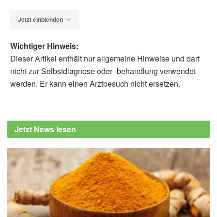
Jetzt einblenden
Wichtiger Hinweis:
Dieser Artikel enthält nur allgemeine Hinweise und darf
nicht zur Selbstdiagnose oder -behandlung verwendet
werden. Er kann einen Arztbesuch nicht ersetzen.
Susanne Waschke
Barbara Schindewolf-
Lensch
Jörg Grünwald, Christof Jänicke: Grüne
Jetzt News lesen
Apotheke: Mit wissenschaftlich
abgesicherten Empfehlungen, Gräfe und
Unzer, 2015
Bruce Fife "Ölziehkur - Entgiftung und
Heilung des Körpers durch natürliche
Mundreinigung", Kopp 2014
Thomas Weber: Memorix Zahnmedizin,