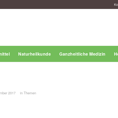
Ko
ittel
Naturheilkunde
Ganzheitliche Medizin
H
mber 2017
in
Themen