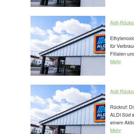
Aldi-Rückr
Ethylenoxi
für Verbrau
Filialen un
Mehr
Aldi-Rückru
Rückruf: D
ALDI Süd s
einem Aktio
Mehr