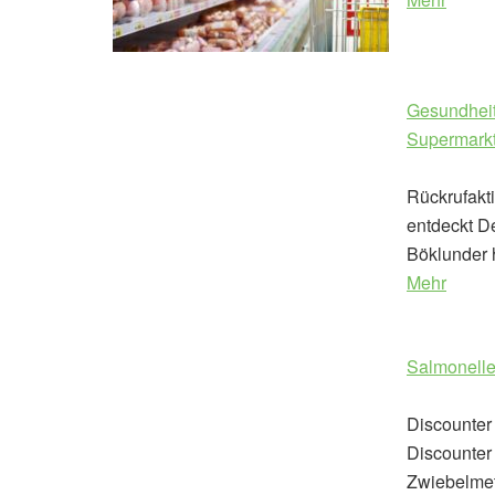
Gesundheit
Supermarkt
Rückrufakti
entdeckt D
Böklunder h
Mehr
Salmonelle
Discounter
Discounter 
Zwiebelmett