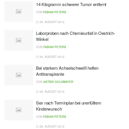
14 Kilogramm schwerer Tumor entfernt
VON
FABIAN PETERS
29. AUGUST 2012
Laborproben nach Chemieunfall in Oestrich-
Winkel
VON
FABIAN PETERS
29. AUGUST 2012
Bei starkem Achselschweiß helfen
Antitranspirante
VON
ASTRID GOLDMAYER
29. AUGUST 2012
Sex nach Terminplan bei unerfülltem
Kinderwunsch
VON
FABIAN PETERS
28. AUGUST 2012