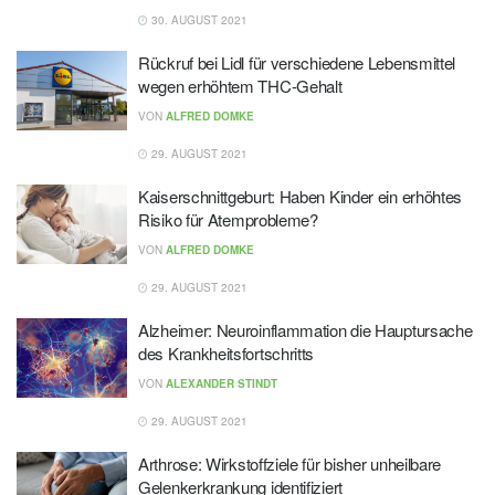
30. AUGUST 2021
Rückruf bei Lidl für verschiedene Lebensmittel
wegen erhöhtem THC-Gehalt
VON
ALFRED DOMKE
29. AUGUST 2021
Kaiserschnittgeburt: Haben Kinder ein erhöhtes
Risiko für Atemprobleme?
VON
ALFRED DOMKE
29. AUGUST 2021
Alzheimer: Neuroinflammation die Hauptursache
des Krankheitsfortschritts
VON
ALEXANDER STINDT
29. AUGUST 2021
Arthrose: Wirkstoffziele für bisher unheilbare
Gelenkerkrankung identifiziert