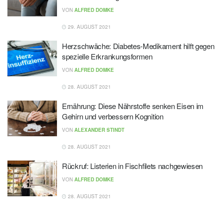
VON
ALFRED DOMKE
29. AUGUST 2021
Herzschwäche: Diabetes-Medikament hilft gegen
spezielle Erkrankungsformen
VON
ALFRED DOMKE
28. AUGUST 2021
Ernährung: Diese Nährstoffe senken Eisen im
Gehirn und verbessern Kognition
VON
ALEXANDER STINDT
28. AUGUST 2021
Rückruf: Listerien in Fischfilets nachgewiesen
VON
ALFRED DOMKE
28. AUGUST 2021