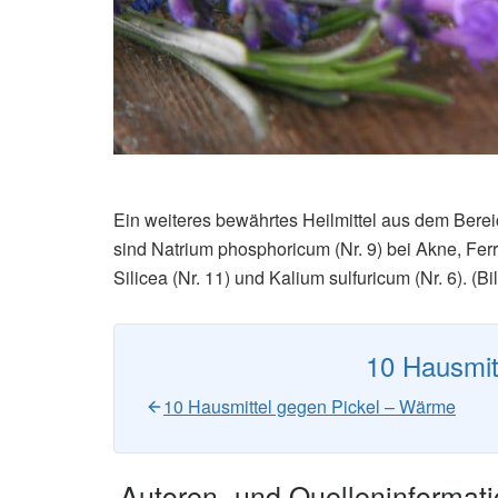
Ein weiteres bewährtes Heilmittel aus dem Berei
sind Natrium phosphoricum (Nr. 9) bei Akne, Fer
Silicea (Nr. 11) und Kalium sulfuricum (Nr. 6). (Bi
10 Hausmit
10 Hausmittel gegen Pickel – Wärme
Autoren- und Quelleninformat