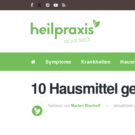
Symptome
Krankheiten
Hausm
10 Hausmittel g
Verfasst von
Marten Bischoff
aktualisiert