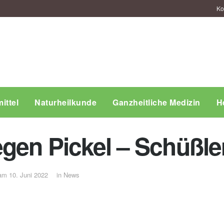
Ko
ittel
Naturheilkunde
Ganzheitliche Medizin
H
egen Pickel – Schüßle
 am 10. Juni 2022
in
News