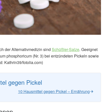
ch der Alternativmedizin sind
Schüßler-Salze
. Geeignet
rum phosphoricum (Nr. 3) bei entzündeten Pickeln sowie
ld: Kathrin39/fotolia.com)
tel gegen Pickel
10 Hausmittel gegen Pickel – Ernährung
ionen