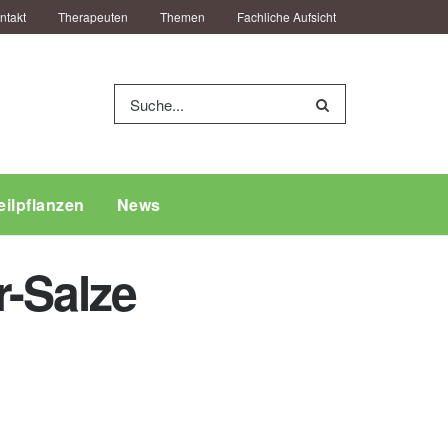
ntakt
Therapeuten
Themen
Fachliche Aufsicht
eilpflanzen
News
r-Salze