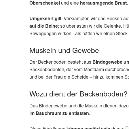
Oberschenkel
und eine
herausragende Brust
.
Umgekehrt gilt
: Verkrampfen wir das Becken au
auf die Beine
; so überlasten wir die Gelenke, H
Bewegungen wirken, „als hätten wir einen Stock 
Muskeln und Gewebe
Der Beckenboden besteht aus
Bindegewebe un
Beckenbodenteil, der vom Mastdarm durchbrochen 
und bei der Frau die Scheide – hinzu kommen S
Wozu dient der Beckenboden?
Das Bindegewebe und die Muskeln dienen dazu
im Bauchraum zu entlasten
.
Diese Funktionen
können gestört sein
durch:
Ü