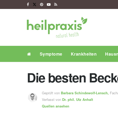
Symptome
Krankheiten
Hausm
Die besten Bec
Geprüft von
Barbara Schindewolf-Lensch
,
Fachä
Verfasst von
Dr. phil.
Utz Anhalt
Quellen ansehen