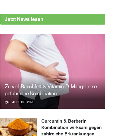
Jetzt News lesen
Zu viel Bauchfett & Vitamin-D-Mangel eine
gefährliche Kombination
8. AUGUST 2026
Curcumin & Berberin
Kombination wirksam gegen
zahlreiche Erkrankungen