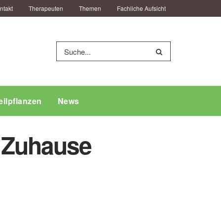
ntakt
Therapeuten
Themen
Fachliche Aufsicht
eilpflanzen
News
 Zuhause