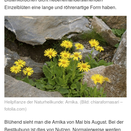
Einzelblüten eine lange und röhrenartige Form haben.
Heilpflanze der Naturheilkunde: Arnika. (Bild: chiarafornasari –
fotolia.com)
Blühend sieht man die Arnika von Mai bis August. Bei der
Bestäubung ist dies von Nutzen. Normalerweise werden