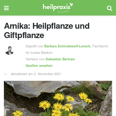
Arnika: Heilpflanze und
Giftpflanze
Geprüft von
Barbara Schindewolf-Lensch
,
Fachärztin
für Innere Medizin
Verfasst von
Sebastian Bertram
Quellen ansehen
aktualisiert am 2. November 2021