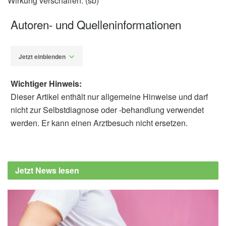
Wirkung verschaffen. (sb)
Autoren- und Quelleninformationen
Jetzt einblenden
Wichtiger Hinweis:
Dieser Artikel enthält nur allgemeine Hinweise und darf
nicht zur Selbstdiagnose oder -behandlung verwendet
werden. Er kann einen Arztbesuch nicht ersetzen.
Sebastian Bertram
Barbara Schindewolf-
Lensch
Ben-Erik van Wyk, Coralie Wink, Michael
Jetzt News lesen
Wink: Handbuch der Arzneipflanzen,
Wissenschaftliche Verlagsgesellschaft, 3.
Auflage, 2015
Ursel Bühring: Praxis-Lehrbuch