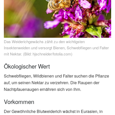
Das Weiderichgewächs zählt zu den wichtigsten
Insektenweiden und versorgt Bienen, Schwebfliegen und Falter
mit Nektar. (Bild: hjschneider/fotolia.com)
Ökologischer Wert
Schwebfliegen, Wildbienen und Falter suchen die Pflanze
auf, um seinen Nektar zu verzehren. Die Raupen der
Nachtpfauenaugen ernähren sich von ihm.
Vorkommen
Der Gewöhnliche Blutweiderich wächst in Eurasien, in