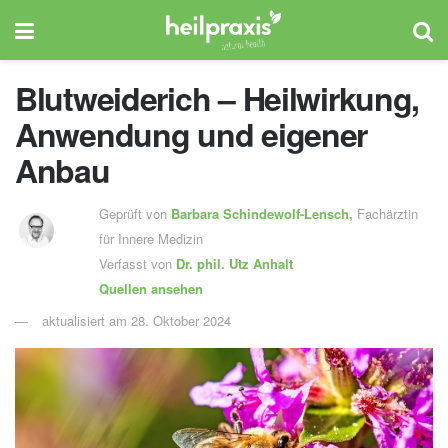
Blutweiderich – Heilwirkung,
Anwendung und eigener
Anbau
Geprüft von
Barbara Schindewolf-Lensch
,
Fachärztin
für Innere Medizin
Verfasst von
Dr. phil.
Utz Anhalt
Quellen ansehen
aktualisiert am 28. Oktober 2024