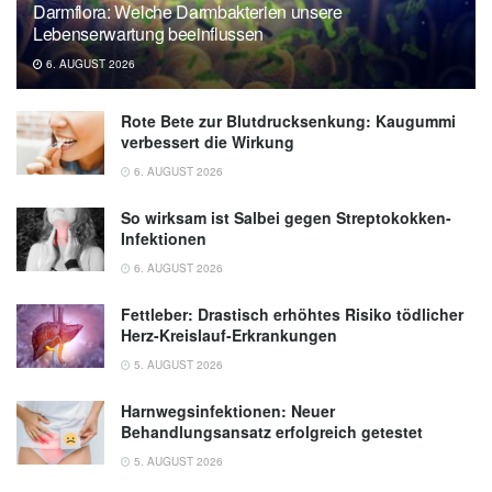
Darmflora: Welche Darmbakterien unsere
Volume 104 Issue 4, 2017,
Wiley Online
Lebenserwartung beeinflussen
Library
6. AUGUST 2026
Liath, Claudia: Der grüne Hain, Books on
Demand, 2012
Rote Bete zur Blutdrucksenkung: Kaugummi
verbessert die Wirkung
Bader, Christa: Wilde Kräuter und Heilende
6. AUGUST 2026
Pflanzen für Körper und Seele: Ein Kurs in
Heilpflanzenkunde, Books on Demand, 2014
So wirksam ist Salbei gegen Streptokokken-
Infektionen
6. AUGUST 2026
Fettleber: Drastisch erhöhtes Risiko tödlicher
Herz-Kreislauf-Erkrankungen
5. AUGUST 2026
Harnwegsinfektionen: Neuer
Behandlungsansatz erfolgreich getestet
5. AUGUST 2026