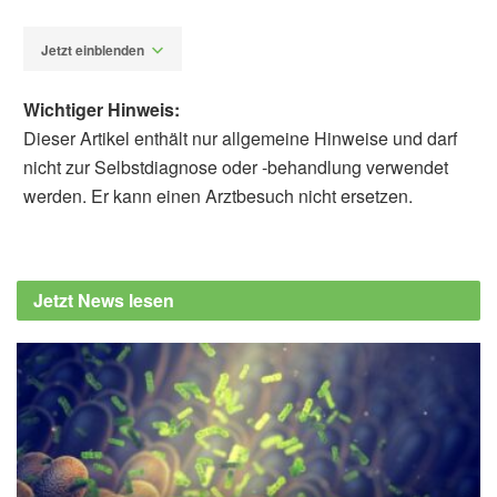
Jetzt einblenden
Wichtiger Hinweis:
Dieser Artikel enthält nur allgemeine Hinweise und darf
nicht zur Selbstdiagnose oder -behandlung verwendet
werden. Er kann einen Arztbesuch nicht ersetzen.
Dr. phil. Utz Anhalt
Barbara Schindewolf-
Lensch
Heilkräuter-Seiten: www.heilkraeuter.de
Jetzt News lesen
(Abruf: 25.01.2018),
Blutweiderich
Madaus, Gerhard: Lehrbuch der biologischen
Heilmittel, Georg Olms Verlag, 1938
Costa, Joana et al.: "Experimental insights on
Darwin's cross-promotion hypothesis in
tristylous purple loosestrife (Lythrum
salicaria)", in: American Journal ob Botany,