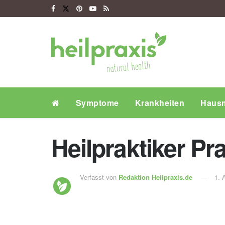
Symptome
Krankheiten
Hausm
Heilpraktiker P
Verfasst von
Redaktion Heilpraxis.de
1. 