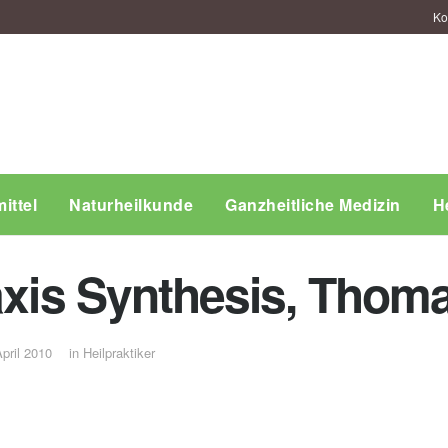
Ko
ittel
Naturheilkunde
Ganzheitliche Medizin
H
raxis Synthesis, Thom
April 2010
in
Heilpraktiker