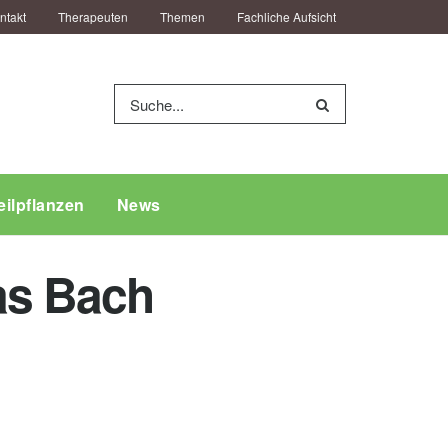
ntakt
Therapeuten
Themen
Fachliche Aufsicht
eilpflanzen
News
as Bach