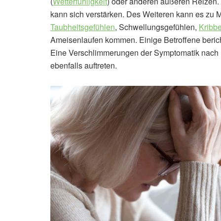
(
Wetterfühligkeit
) oder anderen äußeren Reizen.
kann sich verstärken. Des Weiteren kann es z
Taubheitsgefühlen
, Schwellungsgefühlen,
Kribbe
Ameisenlaufen kommen. Einige Betroffene beric
Eine Verschlimmerungen der Symptomatik nach l
ebenfalls auftreten.