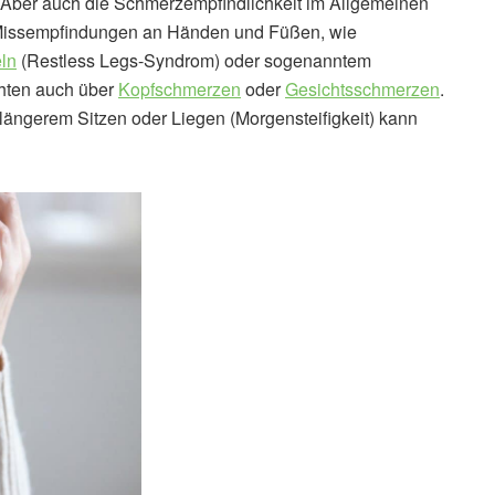
 Aber auch die Schmerzempfindlichkeit im Allgemeinen
u Missempfindungen an Händen und Füßen, wie
ln
(Restless Legs-Syndrom) oder sogenanntem
hten auch über
Kopfschmerzen
oder
Gesichtsschmerzen
.
ängerem Sitzen oder Liegen (Morgensteifigkeit) kann