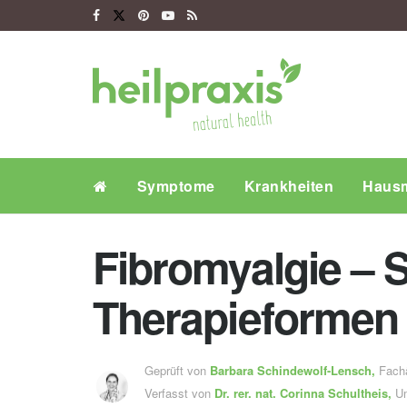
Symptome
Krankheiten
Hausm
Fibromyalgie –
Therapieformen
Geprüft von
Barbara Schindewolf-Lensch
,
Fachä
Verfasst von
Dr. rer. nat.
Corinna Schultheis,
Um