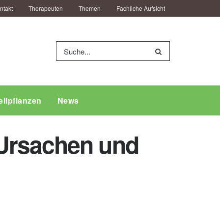
ntakt
Therapeuten
Themen
Fachliche Aufsicht
eilpflanzen
News
 Ursachen und