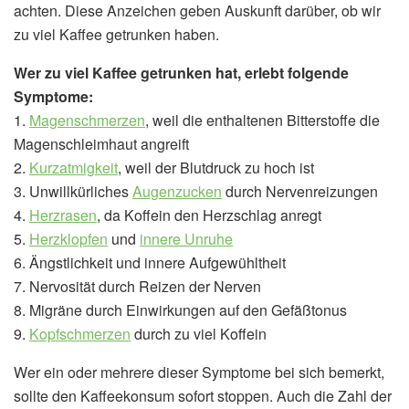
achten. Diese Anzeichen geben Auskunft darüber, ob wir
zu viel Kaffee getrunken haben.
Wer zu viel Kaffee getrunken hat, erlebt folgende
Symptome:
1.
Magenschmerzen
, weil die enthaltenen Bitterstoffe die
Magenschleimhaut angreift
2.
Kurzatmigkeit
, weil der Blutdruck zu hoch ist
3. Unwillkürliches
Augenzucken
durch Nervenreizungen
4.
Herzrasen
, da Koffein den Herzschlag anregt
5.
Herzklopfen
und
innere Unruhe
6. Ängstlichkeit und innere Aufgewühltheit
7. Nervosität durch Reizen der Nerven
8. Migräne durch Einwirkungen auf den Gefäßtonus
9.
Kopfschmerzen
durch zu viel Koffein
Wer ein oder mehrere dieser Symptome bei sich bemerkt,
sollte den Kaffeekonsum sofort stoppen. Auch die Zahl der