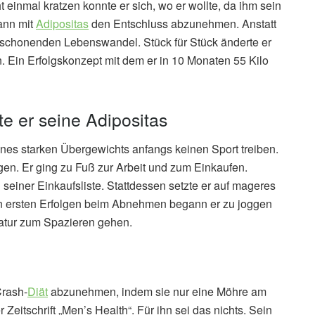
t einmal kratzen konnte er sich, wo er wollte, da ihm sein
ann mit
Adipositas
den Entschluss abzunehmen. Anstatt
en schonenden Lebenswandel. Stück für Stück änderte er
 Ein Erfolgskonzept mit dem er in 10 Monaten 55 Kilo
 er seine Adipositas
es starken Übergewichts anfangs keinen Sport treiben.
en. Er ging zu Fuß zur Arbeit und zum Einkaufen.
 seiner Einkaufsliste. Stattdessen setzte er auf mageres
n ersten Erfolgen beim Abnehmen begann er zu joggen
 Natur zum Spazieren gehen.
Crash-
Diät
abzunehmen, indem sie nur eine Möhre am
eitschrift „Men’s Health“. Für ihn sei das nichts. Sein