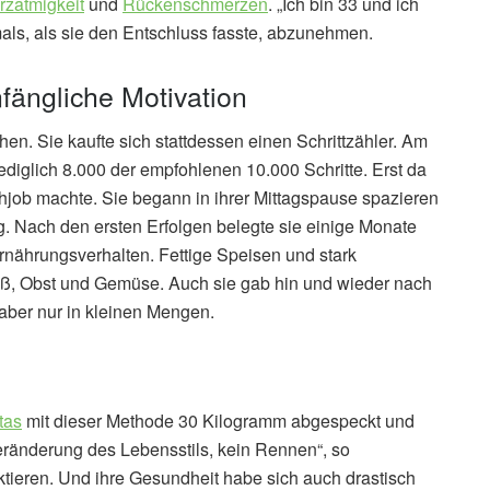
rzatmigkeit
und
Rückenschmerzen
. „Ich bin 33 und ich
als, als sie den Entschluss fasste, abzunehmen.
nfängliche Motivation
ehen. Sie kaufte sich stattdessen einen Schrittzähler. Am
ediglich 8.000 der empfohlenen 10.000 Schritte. Erst da
schjob machte. Sie begann in ihrer Mittagspause spazieren
g. Nach den ersten Erfolgen belegte sie einige Monate
rnährungsverhalten. Fettige Speisen und stark
eiß, Obst und Gemüse. Auch sie gab hin und wieder nach
aber nur in kleinen Mengen.
tas
mit dieser Methode 30 Kilogramm abgespeckt und
 Veränderung des Lebensstils, kein Rennen“, so
ktieren. Und ihre Gesundheit habe sich auch drastisch