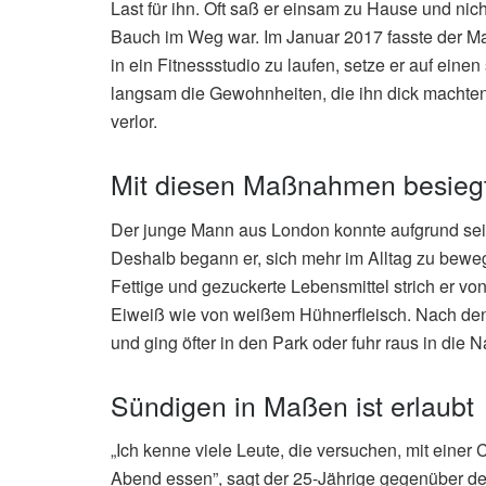
Last für ihn. Oft saß er einsam zu Hause und nich
Bauch im Weg war. Im Januar 2017 fasste der M
in ein Fitnessstudio zu laufen, setze er auf ein
langsam die Gewohnheiten, die ihn dick machten.
verlor.
Mit diesen Maßnahmen besiegte
Der junge Mann aus London konnte aufgrund sein
Deshalb begann er, sich mehr im Alltag zu beweg
Fettige und gezuckerte Lebensmittel strich er von
Eiweiß wie von weißem Hühnerfleisch. Nach de
und ging öfter in den Park oder fuhr raus in die
Sündigen in Maßen ist erlaubt
„Ich kenne viele Leute, die versuchen, mit einer 
Abend essen”, sagt der 25-Jährige gegenüber der Z