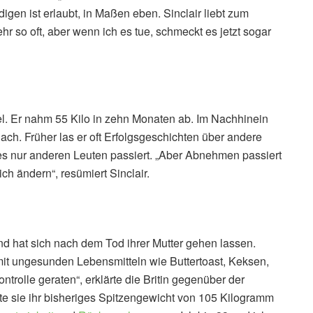
igen ist erlaubt, in Maßen eben. Sinclair liebt zum
hr so oft, aber wenn ich es tue, schmeckt es jetzt sogar
iel. Er nahm 55 Kilo in zehn Monaten ab. Im Nachhinein
 nach. Früher las er oft Erfolgsgeschichten über andere
es nur anderen Leuten passiert. „Aber Abnehmen passiert
ch ändern“, resümiert Sinclair.
d hat sich nach dem Tod ihrer Mutter gehen lassen.
mit ungesunden Lebensmitteln wie Buttertoast, Keksen,
trolle geraten“, erklärte die Britin gegenüber der
tte sie ihr bisheriges Spitzengewicht von 105 Kilogramm