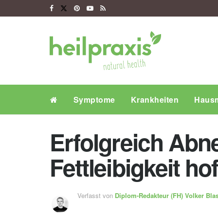
Symptome
Krankheiten
Hausm
Erfolgreich Abn
Fettleibigkeit h
Verfasst von
Diplom-Redakteur (FH)
Volker Bla