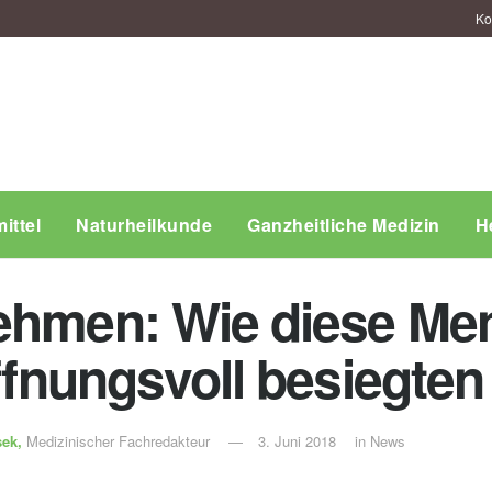
Ko
ittel
Naturheilkunde
Ganzheitliche Medizin
H
ehmen: Wie diese Me
offnungsvoll besiegten
sek,
Medizinischer Fachredakteur
3. Juni 2018
in
News