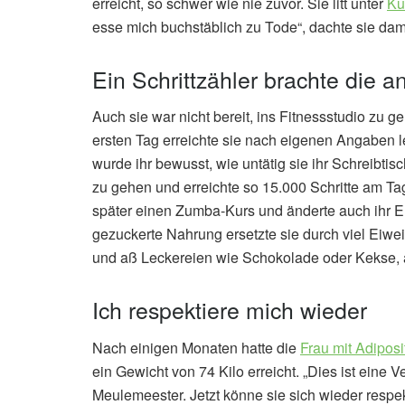
erreicht, so schwer wie nie zuvor. Sie litt unter
Ku
esse mich buchstäblich zu Tode“, dachte sie dam
Ein Schrittzähler brachte die a
Auch sie war nicht bereit, ins Fitnessstudio zu g
ersten Tag erreichte sie nach eigenen Angaben l
wurde ihr bewusst, wie untätig sie ihr Schreibti
zu gehen und erreichte so 15.000 Schritte am Ta
später einen Zumba-Kurs und änderte auch ihr E
gezuckerte Nahrung ersetzte sie durch viel Eiw
und aß Leckereien wie Schokolade oder Kekse, 
Ich respektiere mich wieder
Nach einigen Monaten hatte die
Frau mit Adiposi
ein Gewicht von 74 Kilo erreicht. „Dies ist eine
Meulemeester. Jetzt könne sie sich wieder respe