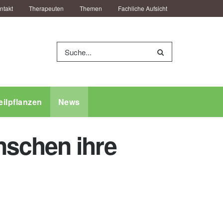
ntakt
Therapeuten
Themen
Fachliche Aufsicht
eilpflanzen
News
nschen ihre