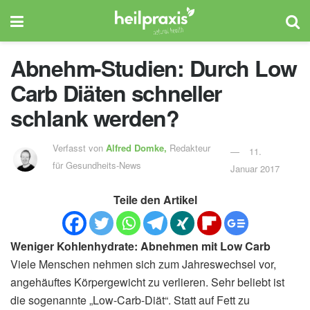
Abnehm-Studien: Durch Low
Carb Diäten schneller
schlank werden?
Verfasst von
Alfred Domke,
Redakteur
11.
für Gesundheits-News
Januar 2017
Teile den Artikel
Weniger Kohlenhydrate: Abnehmen mit Low Carb
Viele Menschen nehmen sich zum Jahreswechsel vor,
angehäuftes Körpergewicht zu verlieren. Sehr beliebt ist
die sogenannte „Low-Carb-Diät“. Statt auf Fett zu