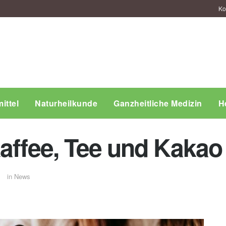
Ko
ittel
Naturheilkunde
Ganzheitliche Medizin
H
Kaffee, Tee und Kaka
in
News