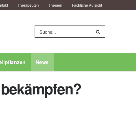
ntakt
Therapeuten
Themen
Fachliche Aufsicht
eilpflanzen
News
o bekämpfen?