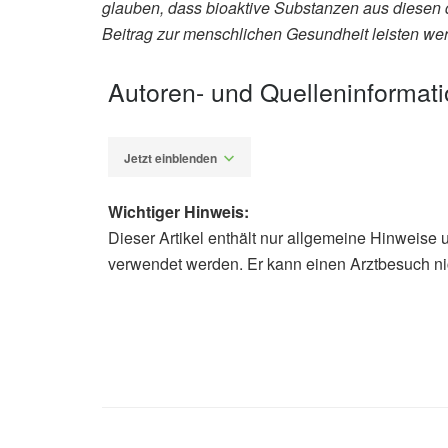
glauben, dass bioaktive Substanzen aus diesen d
Beitrag zur menschlichen Gesundheit leisten we
Autoren- und Quelleninformat
Jetzt einblenden
Wichtiger Hinweis:
Dieser Artikel enthält nur allgemeine Hinweise 
Fabian Peters
verwendet werden. Er kann einen Arztbesuch ni
Qian Wang, Gui-Lin Hu, Ming-Hua Q
obesity prevention: mechanisms of a
Science (veröffentlich 20.04.2024),
Susanna C Larsson, Benjamin Woolf, 
caffeine on adiposity, type 2 diabe
randomisation study; in: BMJ Medici