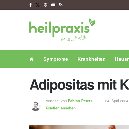
Symptome
Krankheiten
Hausm
Adipositas mit 
Verfasst von
Fabian Peters
24. April 2024
Quellen ansehen