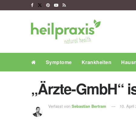
Symptome
Krankheiten
Hausm
„Ärzte-GmbH“ is
Verfasst von
Sebastian Bertram
10. April