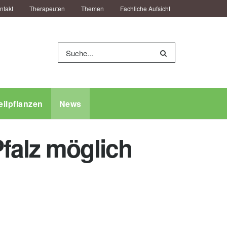
ntakt
Therapeuten
Themen
Fachliche Aufsicht
eilpflanzen
News
falz möglich