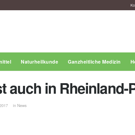
Ko
ittel
Naturheilkunde
Ganzheitliche Medizin
H
t auch in Rheinland-P
 2017
in
News