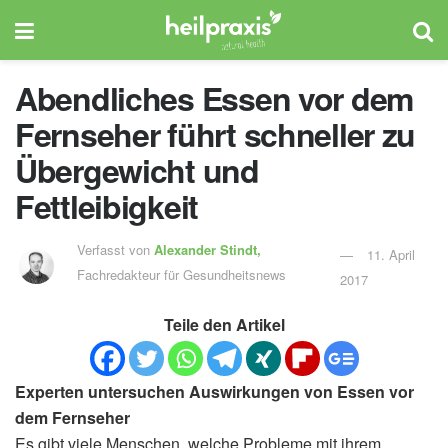
Abendliches Essen vor dem
Fernseher führt schneller zu
Übergewicht und
Fettleibigkeit
Verfasst von
Alexander Stindt,
11. April
Fachredakteur für Gesundheitsnews
2017
Teile den Artikel
Experten untersuchen Auswirkungen von Essen vor
dem Fernseher
Es gibt viele Menschen, welche Probleme mit ihrem