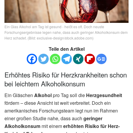
Ein Glas Alkohol am Tag ist gesund - heißt es oft. Doch neuste
Forschungsergebnisse legen nahe, dass auch geringer Alkoholkonsum dem
Herz schadet. (Bild: exclusive-design/stock.adobe.com)
Teile den Artikel
Erhöhtes Risiko für Herzkrankheiten schon
bei leichtem Alkoholkonsum
Ein Gläschen
Alkohol
pro Tag soll die
Herzgesundheit
fördern – diese Ansicht ist weit verbreitet. Doch ein
amerikanisches Forschungsteam legt nun im Rahmen
einer großen Studie nahe, dass auch
geringer
Alkoholkonsum
mit einem
erhöhten Risiko für Herz-