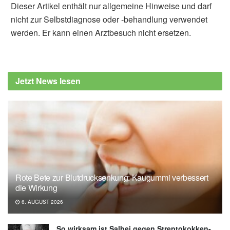
Dieser Artikel enthält nur allgemeine Hinweise und darf
nicht zur Selbstdiagnose oder -behandlung verwendet
werden. Er kann einen Arztbesuch nicht ersetzen.
Diplom-Redakteur (FH) Volker Blasek
Kiran J. Biddinger, Connor A. Emdin, Mary E.
Haas, et al.: Association of Habitual Alcohol
Jetzt News lesen
Intake With Risk of Cardiovascular Disease;
in: JAMA Network Open (2022),
jamanetwork.com
Massachusetts General Hospital: Large study
challenges the theory that light alcohol
consumption benefits heart health
(veröffentlicht: 25.03.2022),
massgeneral.org
Rote Bete zur Blutdrucksenkung: Kaugummi verbessert
die Wirkung
6. AUGUST 2026
So wirksam ist Salbei gegen Streptokokken-