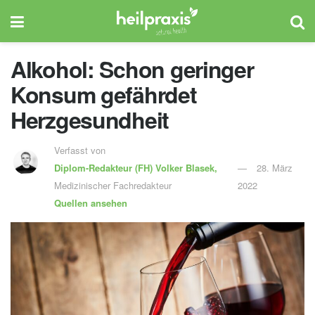
Alkohol: Schon geringer
Konsum gefährdet
Herzgesundheit
Verfasst von
Diplom-Redakteur (FH)
Volker Blasek,
28. März
Medizinischer Fachredakteur
2022
Quellen ansehen