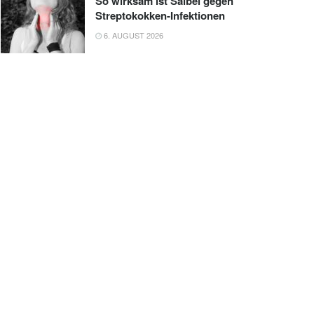
So wirksam ist Salbei gegen
Streptokokken-Infektionen
6. AUGUST 2026