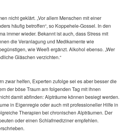
n nicht geklärt. „Vor allem Menschen mit einer
ders häufig betroffen“, so Koppehele-Gossel. In den
a immer wieder. Bekannt ist auch, dass Stress mit
nnen die Veranlagung und Medikamente wie
begünstigen, wie Weeß ergänzt. Alkohol ebenso. „Wer
ndliche Gläschen verzichten.“
n zwar helfen, Experten zufolge sei es aber besser die
ndem der böse Traum am folgenden Tag mit ihnen
nicht damit abfinden: Alpträume können besiegt werden.
ume in Eigenregie oder auch mit professioneller Hilfe in
lgreiche Therapien bei chronischen Alpträumen. Der
peuten oder einen Schlafmediziner empfehlen.
rschrieben.