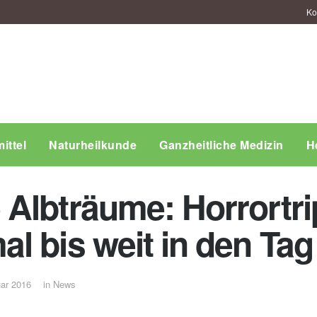
Ko
ittel
Naturheilkunde
Ganzheitliche Medizin
H
Albträume: Horrortri
l bis weit in den Tag
uar 2016
in
News