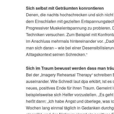
Sich selbst mit Geträumten konrontieren
Denen, die nachts hochschrecken und sich nicht 
dem Einschlafen mit gezielten Entspannungstec
Progressiver Muskelentspannung zu probieren. D
Techniken versuchen. Zum Beispiel mit Konfronta
im Anschluss mehrmals hintereinander vor. „Da
man sich daran – wie bei einer Desensibilisierun
Alltagskontext seinen Schrecken.“
Sich im Traum bewusst werden dass man trä
Bei der „Imagery Rehearsal Therapy“ schreiben B
auseinander. Wie Schredl laut dpa erklärt, ist es
neues, positives Ende für ihren Traum. Gemeint 
beispielsweise sich Helfer vorzustellen. „Es geh
heißt dann: „Ich habe Angst und überlege, was i
Wochen lang einmal täglich in Gedanken durchge