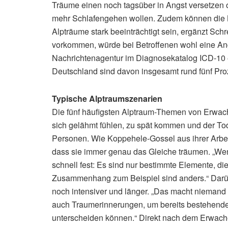
Träume einen noch tagsüber in Angst versetzen o
mehr Schlafengehen wollen. Zudem können die K
Alpträume stark beeinträchtigt sein, ergänzt Sch
vorkommen, würde bei Betroffenen wohl eine Angs
Nachrichtenagentur im Diagnosekatalog ICD-10 e
Deutschland sind davon insgesamt rund fünf Pro
Typische Alptraumszenarien
Die fünf häufigsten Alptraum-Themen von Erwachs
sich gelähmt fühlen, zu spät kommen und der T
Personen. Wie Koppehele-Gossel aus ihrer Arbei
dass sie immer genau das Gleiche träumen. „Wen
schnell fest: Es sind nur bestimmte Elemente, di
Zusammenhang zum Beispiel sind anders.“ Darüb
noch intensiver und länger. „Das macht niemand e
auch Traumerinnerungen, um bereits bestehende
unterscheiden können.“ Direkt nach dem Erwache