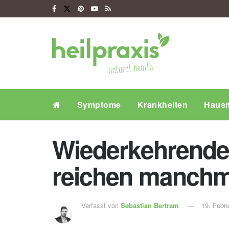
Symptome
Krankheiten
Hausm
Wiederkehrende 
reichen manchma
Verfasst von
Sebastian Bertram
19. Febr