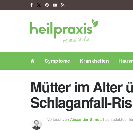
Symptome
Krankheiten
Hausm
Mütter im Alter 
Schlaganfall-Ris
Verfasst von
Alexander Stindt,
Fachredakteur f