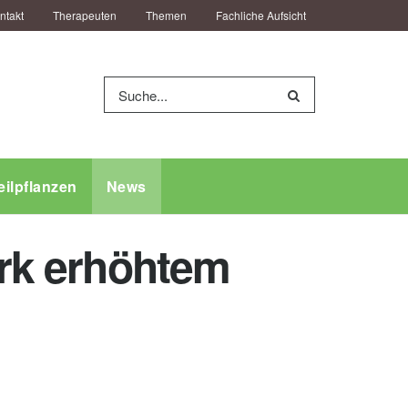
ntakt
Therapeuten
Themen
Fachliche Aufsicht
eilpflanzen
News
ark erhöhtem