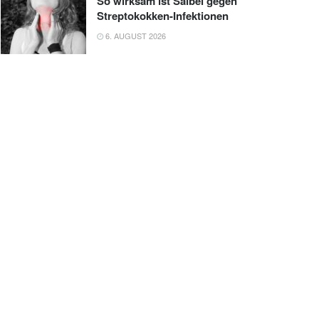
So wirksam ist Salbei gegen
Streptokokken-Infektionen
6. AUGUST 2026