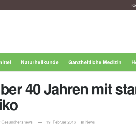
Ko
ittel
Naturheilkunde
Ganzheitliche Medizin
H
über 40 Jahren mit st
iko
ür Gesundheitsnews
19. Februar 2016
in
News