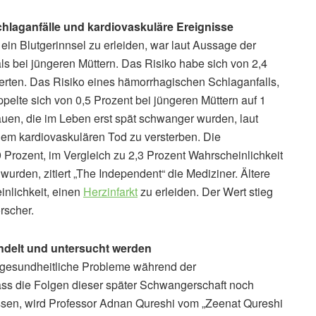
Schlaganfälle und kardiovaskuläre Ereignisse
ein Blutgerinnsel zu erleiden, war laut Aussage der
als bei jüngeren Müttern. Das Risiko habe sich von 2,4
perten. Das Risiko eines hämorrhagischen Schlaganfalls,
ppelte sich von 0,5 Prozent bei jüngeren Müttern auf 1
auen, die im Leben erst spät schwanger wurden, laut
nem kardiovaskulären Tod zu versterben. Die
9 Prozent, im Vergleich zu 2,3 Prozent Wahrscheinlichkeit
wurden, zitiert „The Independent“ die Mediziner. Ältere
inlichkeit, einen
Herzinfarkt
zu erleiden. Der Wert stieg
rscher.
andelt und untersucht werden
r gesundheitliche Probleme während der
ass die Folgen dieser später Schwangerschaft noch
ussen, wird Professor Adnan Qureshi vom „Zeenat Qureshi