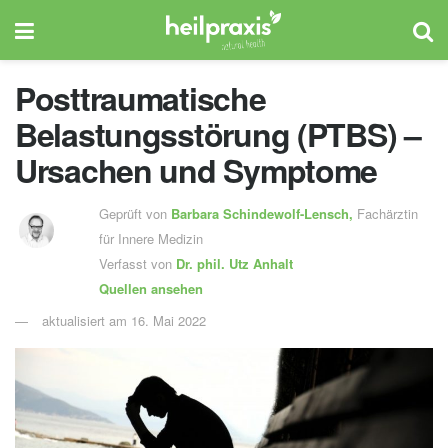
Posttraumatische
Belastungsstörung (PTBS) –
Ursachen und Symptome
Geprüft von
Barbara Schindewolf-Lensch
,
Fachärztin
für Innere Medizin
Verfasst von
Dr. phil.
Utz Anhalt
Quellen ansehen
aktualisiert am 16. Mai 2022