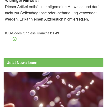
Wichtiger Hinweis:
Dieser Artikel enthält nur allgemeine Hinweise und darf
nicht zur Selbstdiagnose oder -behandlung verwendet
werden. Er kann einen Arztbesuch nicht ersetzen.
Dr. phil. Utz Anhalt
Barbara Schindewolf-
Lensch
ICD-Codes für diese Krankheit:
F43
Berufsverbände und Fachgesellschaften für
Psychiatrie, Kinder- und Jugendpsychiatrie,
Psychotherapie, Psychosomatik,
Nervenheilkunde und Neurologie aus
Deutschland und der Schweiz: Was ist eine
Jetzt News lesen
Posttraumatische Belastungsstörung
(PTBS)? (Abruf: 27.08.2019),
neurologen-
und-psychiater-im-netz.org
Institut für Qualität und Wirtschaftlichkeit im
Gesundheitswesen (IQWiG):
Posttraumatische Belastungsstörung (Abruf:
27.08.2019),
gesundheitsinformation.de