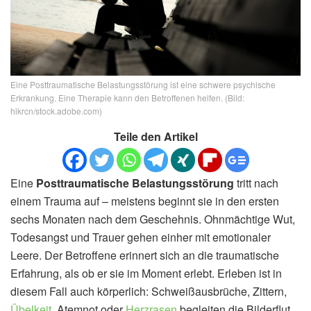
Eine Posttraumatische Belastungsstörung ist eine schwere psychische
Erkrankung. Eine Therapie kann den Betroffenen helfen. (Bild:
hikrcn/stock.adobe.com)
Teile den Artikel
Eine
Posttraumatische Belastungsstörung
tritt nach
einem Trauma auf – meistens beginnt sie in den ersten
sechs Monaten nach dem Geschehnis. Ohnmächtige Wut,
Todesangst und Trauer gehen einher mit emotionaler
Leere. Der Betroffene erinnert sich an die traumatische
Erfahrung, als ob er sie im Moment erlebt. Erleben ist in
diesem Fall auch körperlich: Schweißausbrüche, Zittern,
Übelkeit
, Atemnot oder
Herzrasen
begleiten die Bilderflut