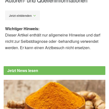
Jetzt einblenden
Wichtiger Hinweis:
Dieser Artikel enthält nur allgemeine Hinweise und darf
nicht zur Selbstdiagnose oder -behandlung verwendet
werden. Er kann einen Arztbesuch nicht ersetzen.
Fabian Peters
Gyoung Ju, Seungmin Lee, Jin Gyu Choi,
Namkwon Kim, Eugene Huh, Jong Kil Lee,
Jetzt News lesen
Myung Sook Oh: Aerial part of Houttuynia
cordata reverses memory impairment by
regulating amyloid beta accumulation and
neuroinflammation in Alzheimer's disease
model; in: Phytotherapy Research
(veröffentlicht 22.02.2023),
onlinelibrary.wiley.com