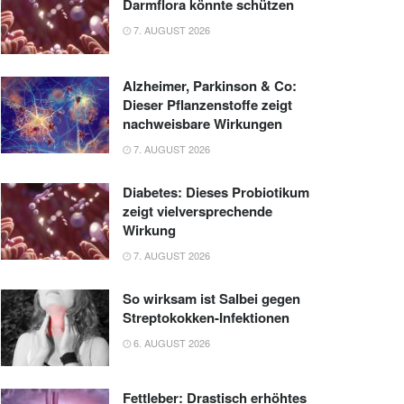
Darmflora könnte schützen
7. AUGUST 2026
Alzheimer, Parkinson & Co:
Dieser Pflanzenstoffe zeigt
nachweisbare Wirkungen
7. AUGUST 2026
Diabetes: Dieses Probiotikum
zeigt vielversprechende
Wirkung
7. AUGUST 2026
So wirksam ist Salbei gegen
Streptokokken-Infektionen
6. AUGUST 2026
Fettleber: Drastisch erhöhtes