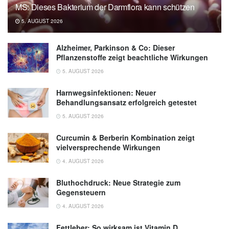
MS: Dieses Bakterium der Darmflora kann schützen
5. AUGUST 2026
Alzheimer, Parkinson & Co: Dieser
Pflanzenstoffe zeigt beachtliche Wirkungen
5. AUGUST 2026
Harnwegsinfektionen: Neuer
Behandlungsansatz erfolgreich getestet
5. AUGUST 2026
Curcumin & Berberin Kombination zeigt
vielversprechende Wirkungen
4. AUGUST 2026
Bluthochdruck: Neue Strategie zum
Gegensteuern
4. AUGUST 2026
Fettleber: So wirksam ist Vitamin D