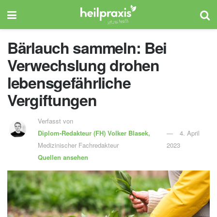
Bärlauch sammeln: Bei
Verwechslung drohen
lebensgefährliche
Vergiftungen
Verfasst von
Diplom-Redakteur (FH)
Volker Blasek,
4. April
Medizinischer Fachredakteur
2023
Quellen ansehen