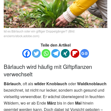
Ist es Bärlauch oder ein giftiger Doppelgänger? (Bild:
encierro/stock.adobe.com)
Teile den Artikel
Bärlauch wird häufig mit Giftpflanzen
verwechselt
Bärlauch
, oft als
wilder Knoblauch
oder
Waldknoblauch
bezeichnet, ist nicht nur lecker, sondern auch gesund und
vielseitig verwendbar. Er wächst überwiegend in feuchten
Wäldern, wo er ab Ende
März
bis in den
Mai
hinein
geerntet werden kann. Doch dabei ist Vorsicht geboten –