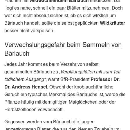
Flächen mit
wildwachsendem Bärlauch
entdecken. Da
liegt es nahe, schnell ein paar Blätter mitzunehmen. Doch
wer sich nicht absolut sicher ist, ob es sich wirklich um
Bärlauch handelt, sollte die selbst gepflückten
Wildkräuter
besser nicht verspeisen.
Verwechslungsgefahr beim Sammeln von
Bärlauch
Jedes Jahr kommt es beim Verzehr von selbst
gesammelten Bärlauch zu
„Vergiftungsfällen mit zum Teil
tödlichem Ausgang“
, warnt BfR-Präsident
Professor Dr.
Dr. Andreas Hensel
. Obwohl der knoblauchähnliche
Geruch ein typisches Merkmal des Bärlauchs ist, werde die
Pflanze häufig mit dem giftigen Maiglöckchen oder der
Herbstzeitlosen verwechselt.
Gegessen werden vom Bärlauch die jungen
lanzettförmigen Blätter, die aus den kleinen Zwiebeln im