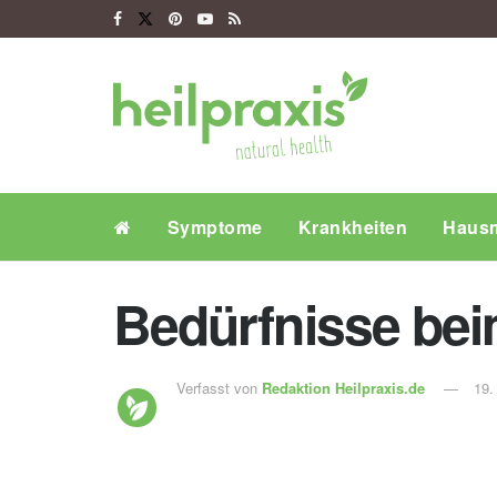
Symptome
Krankheiten
Hausm
Bedürfnisse bei
Verfasst von
Redaktion Heilpraxis.de
19.