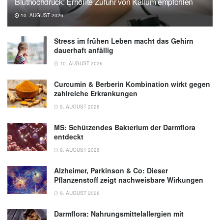
Bluthochdruck: Erhöhte Zufuhr von Kalium empfohlen
10. AUGUST 2026
Stress im frühen Leben macht das Gehirn
dauerhaft anfällig
10. AUGUST 2026
Curcumin & Berberin Kombination wirkt gegen
zahlreiche Erkrankungen
9. AUGUST 2026
MS: Schützendes Bakterium der Darmflora
entdeckt
9. AUGUST 2026
Alzheimer, Parkinson & Co: Dieser
Pflanzenstoff zeigt nachweisbare Wirkungen
9. AUGUST 2026
Darmflora: Nahrungsmittelallergien mit