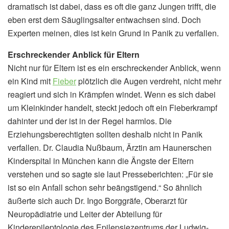
dramatisch ist dabei, dass es oft die ganz Jungen trifft, die
eben erst dem Säuglingsalter entwachsen sind. Doch
Experten meinen, dies ist kein Grund in Panik zu verfallen.
Erschreckender Anblick für Eltern
Nicht nur für Eltern ist es ein erschreckender Anblick, wenn
ein Kind mit
Fieber
plötzlich die Augen verdreht, nicht mehr
reagiert und sich in Krämpfen windet. Wenn es sich dabei
um Kleinkinder handelt, steckt jedoch oft ein Fieberkrampf
dahinter und der ist in der Regel harmlos. Die
Erziehungsberechtigten sollten deshalb nicht in Panik
verfallen. Dr. Claudia Nußbaum, Ärztin am Haunerschen
Kinderspital in München kann die Ängste der Eltern
verstehen und so sagte sie laut Presseberichten: „Für sie
ist so ein Anfall schon sehr beängstigend.“ So ähnlich
äußerte sich auch Dr. Ingo Borggräfe, Oberarzt für
Neuropädiatrie und Leiter der Abteilung für
Kinderepileptologie des Epilepsiezentrums der Ludwig-