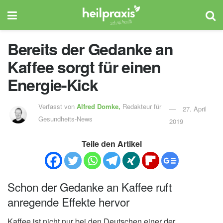
Bereits der Gedanke an
Kaffee sorgt für einen
Energie-Kick
Verfasst von
Alfred Domke,
Redakteur für
27. April
Gesundheits-News
2019
Teile den Artikel
Schon der Gedanke an Kaffee ruft
anregende Effekte hervor
Kaffee ist nicht nur bei den Deutschen einer der