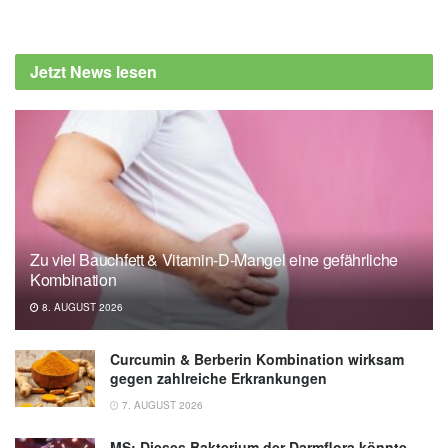
American Chemical Society:
Paleopharmaceuticals from Baltic amber
Jetzt News lesen
might fight drug-resistant infections
(veröffentlicht 05.04.2021),
eurekalert.org
Zu viel Bauchfett & Vitamin-D-Mangel eine gefährliche
Kombination
8. AUGUST 2026
Curcumin & Berberin Kombination wirksam
gegen zahlreiche Erkrankungen
7. AUGUST 2026
MS: Dieses Bakterium der Darmflora könnte