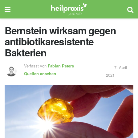
Bernstein wirksam gegen
antibiotikaresistente
Bakterien
Verfasst von
Fabian Peters
7. April
Quellen ansehen
2021