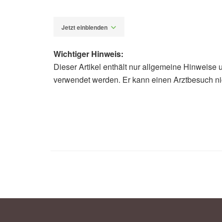
Jetzt einblenden
Wichtiger Hinweis:
Dieser Artikel enthält nur allgemeine Hinweise 
Alfred Domke
verwendet werden. Er kann einen Arztbesuch ni
Technische Universität München (TUM
(Abruf: 03.08.2019),
Technische Uni
Neurology: A large case-control study
(Abruf: 03.08.2019),
Neurology