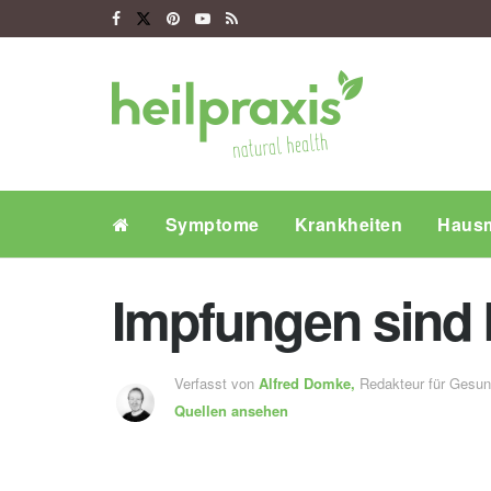
Symptome
Krankheiten
Hausm
Impfungen sind k
Verfasst von
Alfred Domke,
Redakteur für Gesu
Quellen ansehen