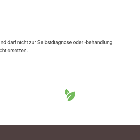
und darf nicht zur Selbstdiagnose oder -behandlung
cht ersetzen.
): Impfungen kein Risikofaktor für Multiple Sklerose,
versität München (TUM)
 on vaccination as risk factor for multiple sclerosis,