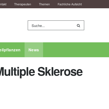
ntakt
Therapeuten
Themen
Fachliche Aufsicht
eilpflanzen
News
Multiple Sklerose