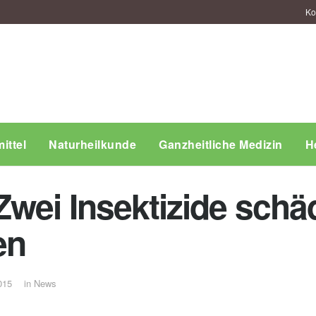
Ko
ittel
Naturheilkunde
Ganzheitliche Medizin
H
Zwei Insektizide schä
en
015
in
News