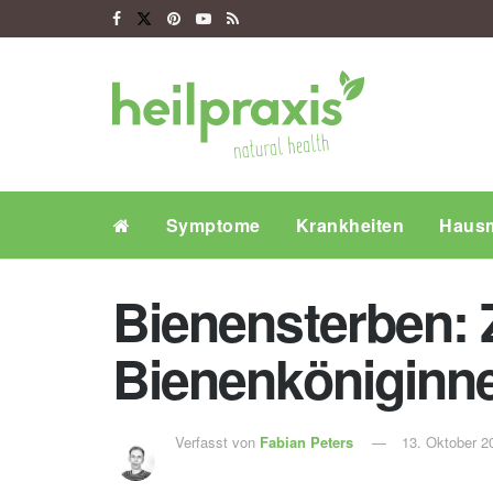
Symptome
Krankheiten
Hausm
Bienensterben: 
Bienenköniginn
Verfasst von
Fabian Peters
13. Oktober 2