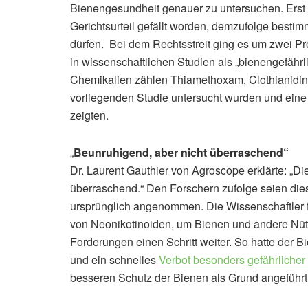
Bienengesundheit genauer zu untersuchen. Erst
Gerichtsurteil gefällt worden, demzufolge besti
dürfen. Bei dem Rechtsstreit ging es um zwei Pr
in wissenschaftlichen Studien als „bienengefährl
Chemikalien zählen Thiamethoxam, Clothianidin u
vorliegenden Studie untersucht wurden und eine
zeigten.
„
Beunruhigend, aber nicht überraschend“
Dr. Laurent Gauthier von Agroscope erklärte: „Di
überraschend.“ Den Forschern zufolge seien dies
ursprünglich angenommen. Die Wissenschaftler f
von Neonikotinoiden, um Bienen und andere Nütz
Forderungen einen Schritt weiter. So hatte der
und ein schnelles
Verbot besonders gefährlicher 
besseren Schutz der Bienen als Grund angeführt