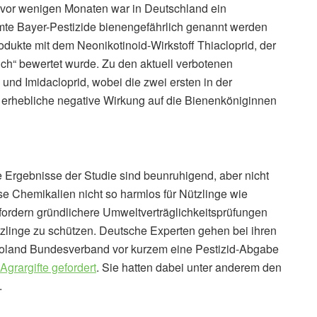
 vor wenigen Monaten war in Deutschland ein
mmte Bayer-Pestizide bienengefährlich genannt werden
odukte mit dem Neonikotinoid-Wirkstoff Thiacloprid, der
ich“ bewertet wurde. Zu den aktuell verbotenen
nd Imidacloprid, wobei die zwei ersten in der
 erhebliche negative Wirkung auf die Bienenköniginnen
e Ergebnisse der Studie sind beunruhigend, aber nicht
e Chemikalien nicht so harmlos für Nützlinge wie
ordern gründlichere Umweltverträglichkeitsprüfungen
linge zu schützen. Deutsche Experten gehen bei ihren
 Bioland Bundesverband vor kurzem eine Pestizid-Abgabe
Agrargifte gefordert
. Sie hatten dabei unter anderem den
.