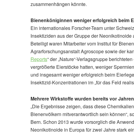
zusammenhängen könnte.
Bienenköniginnen weniger erfolgreich beim E
Ein internationales Forscher-Team unter Schwei
Insektiziden aus der Gruppe der Neonikotinoide 
Beteiligt waren Mitarbeiter vom Institut für Biene
Agrarforschungsanstalt Agroscope sowie der kan
Reports
“ der „Nature“-Verlagsgruppe berichteten
vergrößerte Eierstöcke hatten, weniger Spermi
und insgesamt weniger erfolgreich beim Eierleg
Insektizid-Konzentrationen im „für das Feld reali
Mehrere Wirkstoffe wurden bereits vor Jahre
„Die Ergebnisse zeigen, dass diese Chemikalien
Bienenvölkern mitverantwortlich sein können“, so
Bern. Schon 2013 wurde vorsorglich die Anwendu
Neonikotinoide in Europa für zwei Jahre stark e