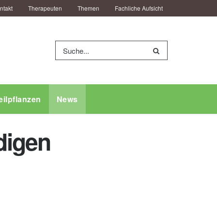
ntakt
Therapeuten
Themen
Fachliche Aufsicht
eilpflanzen
News
digen