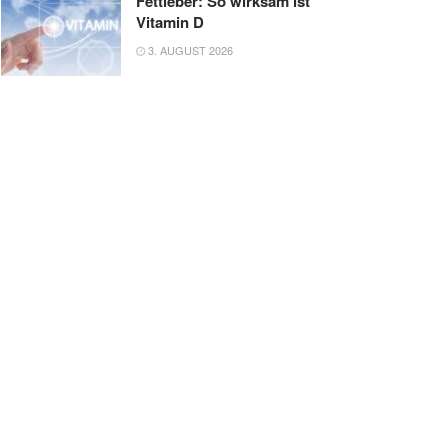
Fettleber: So wirksam ist
Vitamin D
3. AUGUST 2026