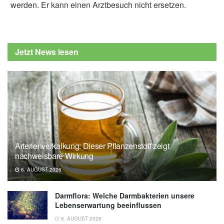
werden. Er kann einen Arztbesuch nicht ersetzen.
Alfred Domke
Cleveland Clinic: Is Blue Light Bad for Your
Heart?, (Abruf: 30.08.2020),
Cleveland Clinic
Jetzt News lesen
National Institutes of Health: Sleeping with
artificial light at night associated with weight
gain in women, (Abruf: 30.08.2020),
National
Institutes of Health
Yong-Moon Mark Park, Alexandra J. White,
Chandra L. Jackson, et al.: Association of
Exposure to Artificial Light at Night While
Arterienverkalkung: Dieser Pflanzenstoff zeigt
Sleeping With Risk of Obesity in Women; in:
nachweisbare Wirkung
JAMA Internal Medicine, (veröffentlicht:
6. AUGUST 2026
10.06.2019),
JAMA Internal Medicine
Darmflora: Welche Darmbakterien unsere
Lebenserwartung beeinflussen
6. AUGUST 2026