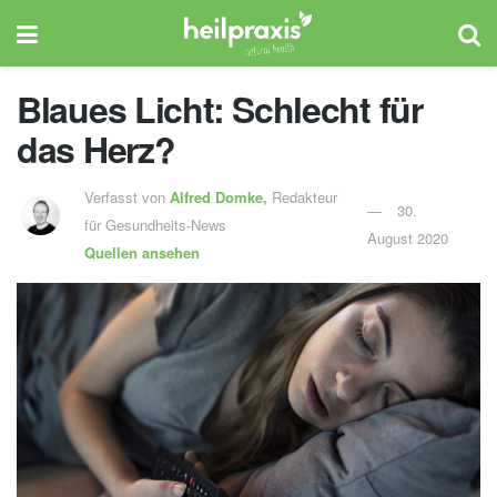
Blaues Licht: Schlecht für
das Herz?
Verfasst von
Alfred Domke,
Redakteur
30.
für Gesundheits-News
August 2020
Quellen ansehen