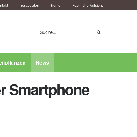
ntakt
Therapeuten
Themen
Fachliche Aufsicht
eilpflanzen
News
er Smartphone