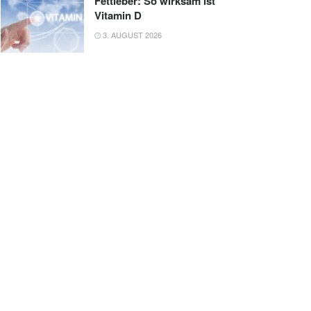
Fettleber: So wirksam ist
Vitamin D
3. AUGUST 2026