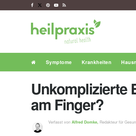
Symptome
Krankheiten
Hausm
Unkomplizierte
am Finger?
Verfasst von
Alfred Domke,
Redakteur für Gesu