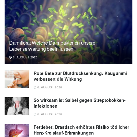
Darmflora: Welche Darmbakterien unsere
Lebenserwartung beeinflussen
6. AUGUST 2026
Rote Bete zur Blutdrucksenkung: Kaugummi
verbessert die Wirkung
6. AUGUST 2026
So wirksam ist Salbei gegen Streptokokken-
Infektionen
6. AUGUST 2026
Fettleber: Drastisch erhöhtes Risiko tödlicher
Herz-Kreislauf-Erkrankungen