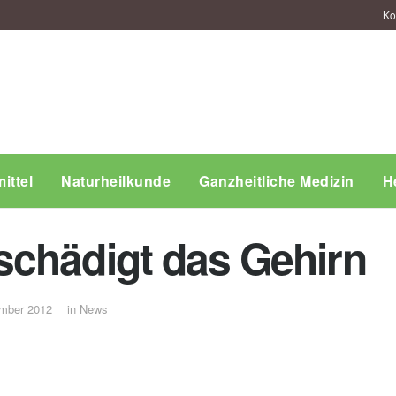
Ko
ittel
Naturheilkunde
Ganzheitliche Medizin
H
chädigt das Gehirn
mber 2012
in
News