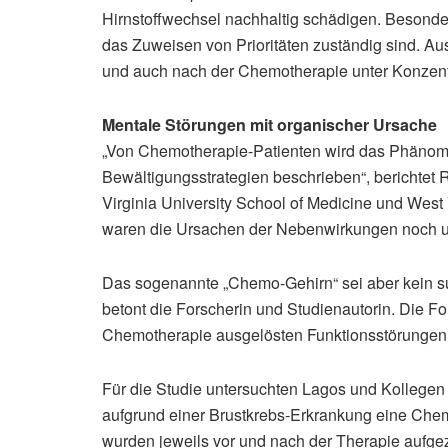
Hirnstoffwechsel nachhaltig schädigen. Besonder
das Zuweisen von Prioritäten zuständig sind. A
und auch nach der Chemotherapie unter Konzent
Mentale Störungen mit organischer Ursache
„Von Chemotherapie-Patienten wird das Phänome
Bewältigungsstrategien beschrieben“, berichtet 
Virginia University School of Medicine und West 
waren die Ursachen der Nebenwirkungen noch u
Das sogenannte „Chemo-Gehirn“ sei aber kein su
betont die Forscherin und Studienautorin. Die Fo
Chemotherapie ausgelösten Funktionsstörungen be
Für die Studie untersuchten Lagos und Kollegen 
aufgrund einer Brustkrebs-Erkrankung eine Che
wurden jeweils vor und nach der Therapie aufgez