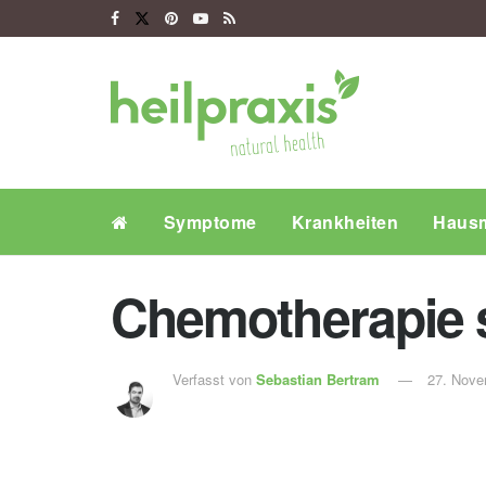
Symptome
Krankheiten
Hausm
Chemotherapie s
Verfasst von
Sebastian Bertram
27. Nove