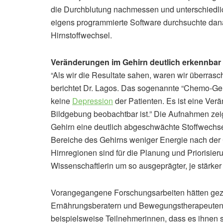
die Durchblutung nachmessen und unterschiedlic
eigens programmierte Software durchsuchte da
Hirnstoffwechsel.
Veränderungen im Gehirn deutlich erkennbar
“Als wir die Resultate sahen, waren wir überrasch
berichtet Dr. Lagos. Das sogenannte “Chemo-Gehi
keine
Depression
der Patienten. Es ist eine Verä
Bildgebung beobachtbar ist.” Die Aufnahmen ze
Gehirn eine deutlich abgeschwächte Stoffwechsela
Bereiche des Gehirns weniger Energie nach der 
Hirnregionen sind für die Planung und Priorisier
Wissenschaftlerin um so ausgeprägter, je stärker
Vorangegangene Forschungsarbeiten hätten gezei
Ernährungsberatern und Bewegungstherapeuten p
beispielsweise Teilnehmerinnen, dass es ihnen sch