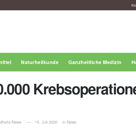
Ko
ittel
Naturheilkunde
Ganzheitliche Medizin
H
0.000 Krebsoperation
ndheits-News
15. Juli 2020
in
News