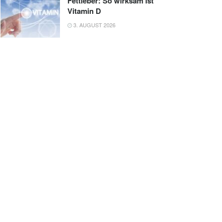
Fettleber: So wirksam ist
Vitamin D
3. AUGUST 2026