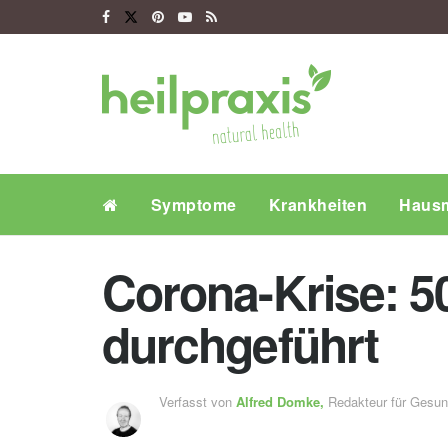
Symptome
Krankheiten
Hausm
Corona-Krise: 5
durchgeführt
Verfasst von
Alfred Domke,
Redakteur für Gesu